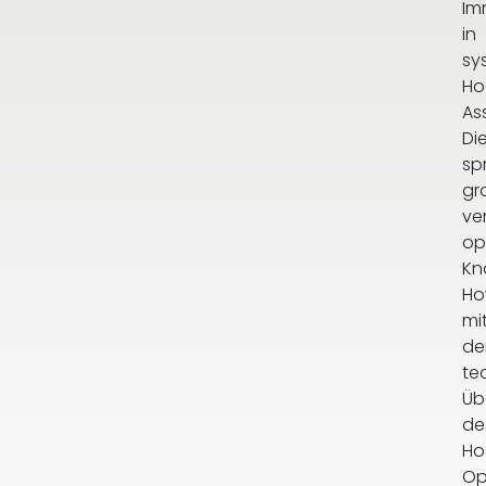
Im
in
sy
Ho
As
Di
sp
gr
ve
op
Kn
H
mi
de
te
Üb
de
Hos
Op