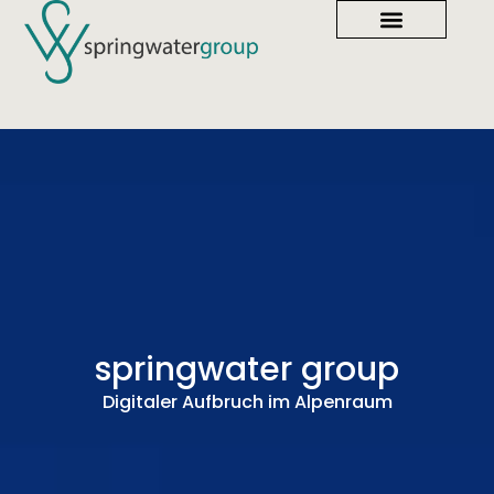
SERVICE FÜR BETREIBER
SERVICE FÜR INVESTOREN
springwater group
Digitaler Aufbruch im Alpenraum